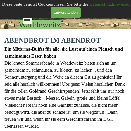
Direkt zum Seiteninhalt
Diese Seite benutzt Cookies , lesen Sie bitte die
Datenschutzhinweise.
Gemeinde
Einverstanden
Menü überspringen
Waddeweitz
ABENDBROT IM ABENDROT
Ein Mitbring-Buffet für alle, die Lust auf einen Plausch und
gemeinsames Essen haben
Die langen Sommerabende in Waddeweitz bieten sich an um
gemeinsam zu schmausen, zu klönen, zu lachen... und den
Sonnenuntergang und die Weite an diesem Ort zu genießen! Ihr
seid alle herzlich willkommen! Übrigens: Vielen herzlichen Dank
für die tollen Goldrand-Geschirrspenden! Jetzt fehlt uns nur noch
etwas mehr Besteck – Messer, Gabeln, große und kleine Löffel.
Vielleicht habt ihr noch eine Garnitur zuhause, die nicht mehr
benötigt wird, die aber zu schade ist, um sie wegzutun? Dann
freuen wir uns, wenn ihr sie dem Geschirrschrank im DGH
überlassen würdet.